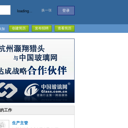
换一张
loading...
创建简历
发布招聘
查看简历
快加
的工作
生产主管