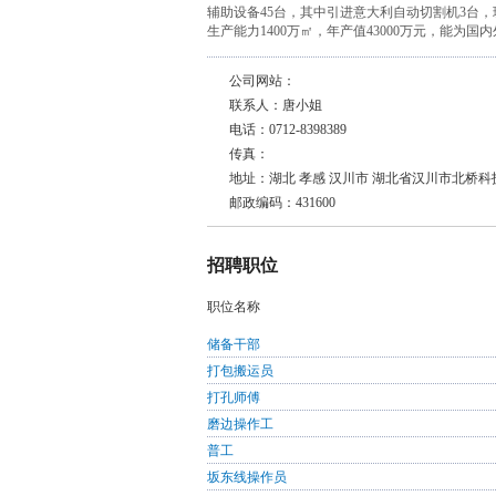
辅助设备45台，其中引进意大利自动切割机3台
生产能力1400万㎡，年产值43000万元，能为国
公司网站：
联系人：唐小姐
电话：0712-8398389
传真：
地址：湖北 孝感 汉川市 湖北省汉川市北桥科
邮政编码：431600
招聘职位
职位名称
储备干部
打包搬运员
打孔师傅
磨边操作工
普工
坂东线操作员