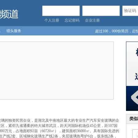
个人注册
忘记密码
企业注册
讯
猎头服务
超过100，000份简历，赶
入！
类似
玻璃的独资民营企业，是湖北及中南地区最大的专业生产汽车安全玻璃的企
区，紧邻九省通衢的特大城市武汉，距天河国际机场仅45公里，距107国
0万元，占地面积92亩（60720㎡），建筑面积36000㎡。具有国际先进的
生产线2套、区域钢化玻璃生产线2条，夹层玻璃热弯炉6台，坂东线2条，