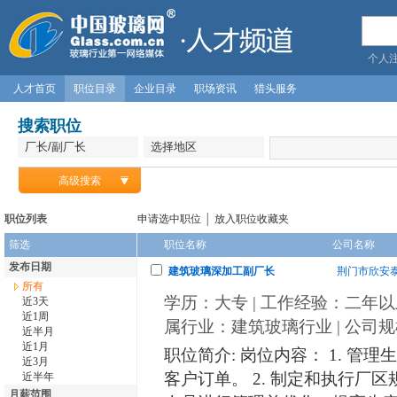
个人
人才首页
职位目录
企业目录
职场资讯
猎头服务
搜索职位
高级搜索
职位列表
申请选中职位
│
放入职位收藏夹
筛选
职位名称
公司名称
发布日期
建筑玻璃深加工副厂长
荆门市欣安
所有
学历：大专 | 工作经验：二年以上 |
近3天
近1周
属行业：建筑玻璃行业 | 公司规模
近半月
近1月
职位简介: 岗位内容： 1. 
近3月
客户订单。 2. 制定和执行厂区
近半年
月薪范围