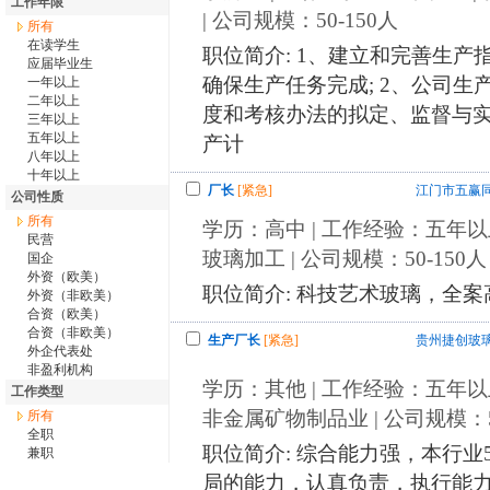
工作年限
| 公司规模：50-150人
所有
在读学生
职位简介: 1、建立和完善生
应届毕业生
确保生产任务完成; 2、公司
一年以上
二年以上
度和考核办法的拟定、监督与实
三年以上
五年以上
产计
八年以上
十年以上
厂长
[紧急]
江门市五赢
公司性质
所有
学历：高中 | 工作经验：五年以上
民营
玻璃加工 | 公司规模：50-150人
国企
外资（欧美）
职位简介: 科技艺术玻璃，全
外资（非欧美）
合资（欧美）
合资（非欧美）
生产厂长
[紧急]
贵州捷创玻
外企代表处
非盈利机构
学历：其他 | 工作经验：五年以上
工作类型
非金属矿物制品业 | 公司规模：50
所有
全职
职位简介: 综合能力强，本行
兼职
局的能力，认真负责，执行能