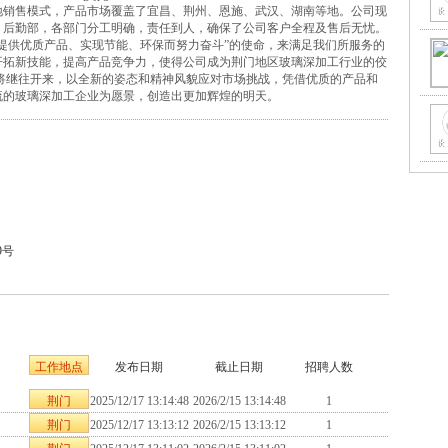
地销售模式，产品市场覆盖了宜昌、荆州、恩施、武汉、湖南等地。公司现
、后勤部，各部门分工明确，责任到人，确保了公司客户全程及售后无忧。
提供优质产品、实现节能、环保而努力奋斗”的使命，来满足我们所服务的
开拓新技能，提高产品竞争力，使得公司成为荆门地区玻璃深加工行业的佼
将继往开来，以全新的姿态和精神风貌应对市场挑战，凭借优质的产品和
流的玻璃深加工企业为愿景，创造出更加辉煌的明天。
9号
工作地点
发布日期
截止日期
招聘人数
荆门
2025/12/17 13:14:48
2026/2/15 13:14:48
1
荆门
2025/12/17 13:13:12
2026/2/15 13:13:12
1