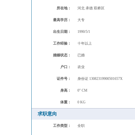
所在地：
河北 承德 双桥区
最高学历：
大专
出生日期：
1990/5/1
工作经验：
十年以上
婚姻状态：
已婚
户口：
农业
证件号：
身份证
13082319900501657X
身高：
0"
CM
体重：
0
KG
求职意向
工作类型：
全职