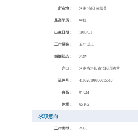
所在地：
河南 洛阳 汝阳县
最高学历：
中技
出生日期：
1988/8/1
工作经验：
五年以上
婚姻状态：
未婚
户口：
河南省洛阳市汝阳县陶营
证件号：
410326199808015510
身高：
0"
CM
体重：
65
KG
求职意向
工作类型：
全职