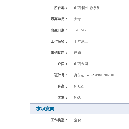
所在地：
山西 忻州 静乐县
最高学历：
大专
出生日期：
1981/9/7
工作经验：
十年以上
婚姻状态：
已婚
户口：
山西大同
证件号：
身份证
140223198109075018
身高：
0"
CM
体重：
0
KG
求职意向
工作类型：
全职